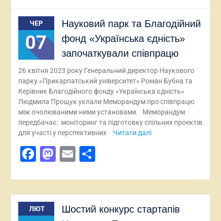
Науковий парк та Благодійний
ЧЕР
07
фонд «Українська єдність»
започаткували співпрацю
26 квітня 2023 року Генеральний директор Наукового
парку «Прикарпатський університет» Роман Бубна та
Керівник Благодійного фонду «Українська єдність»
Людмила Прощук уклали Меморандум про співпрацю
між очолюваними ними установами. Меморандум
передбачає: моніторинг та підготовку спільних проектів
для участі у перспективних
Читати далі
Facebook
Mastodon
Email
Поділитися
Шостий конкурс стартапів
ЛЮТ