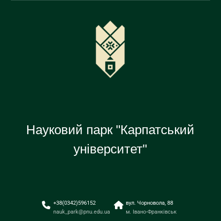
Перейти
до
вмісту
Науковий парк "Карпатський
університет"
+38(0342)596152
вул. Чорновола, 88
nauk_park@pnu.edu.ua
м. Івано-Франківськ