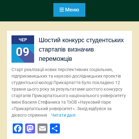
Меню
Шостий конкурс студентських
ЧЕР
09
стартапів визначив
переможців
Старт реалізації нових перспективних соціальних,
підприємницьких та науково-дослідницьких проектів
студентської молоді Прикарпаття було покладено 12
травня цього року за результатами шостого конкурсу
стартапів Прикарпатського національного університету
імені Василя Стефаника та ТзОВ «Науковий парк
«Прикарпатський університет». Захід відбувся за
дієвого сприяння
Читати далі
Facebook
Mastodon
Email
Поділитися