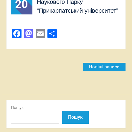
20
Наукового Парку
“Прикарпатський університет”
Facebook
Mastodon
Email
Поділитися
Навігація
Новіші записи
за
записами
Пошук
Пошук